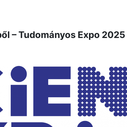
ek
eseménynaptár
küldetésünk
Podcastek
keresés
T
ből – Tudományos Expo 2025