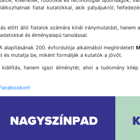
ók, kísérletek, robotikai és technológiai újdonságok, va
álkozhatnak fiatal kutatókkal, akik pályájukról, felfedez
 előtt álló fiatalok számára kínál iránymutatást, hanem 
ladatokkal és élményalapú tanulással.
 alapításának 200. évfordulója alkalmából meghirdetett
M
és mutatja be, miként formálják a kutatók a jövőt.
állítás, hanem igazi élménytér, ahol a tudomány kilép
 Facebookon!