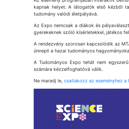
Az esemény programjában interaktív bemutat
kapnak helyet. A látogatók első kézből tal
tudomány valódi életpályává.
Az Expo nemcsak a diákok és pályaválasztás
gyerekeknek szóló kísérletekkel, játékos fe
A rendezvény szorosan kapcsolódik az MTA
ünnepli a hazai tudományos hagyományokat 
A Tudományos Expo tehát nem egyszerű ki
számára kézzelfoghatóvá válik.
Ne maradj le,
csatlakozz az eseményhez a