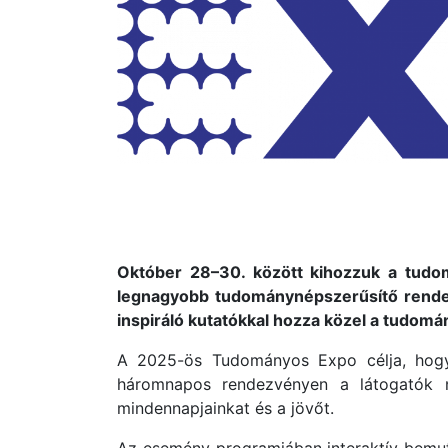
Október 28–30. között kihozzuk a tudom
legnagyobb tudománynépszerűsítő rendez
inspiráló kutatókkal hozza közel a tudomá
A 2025-ös Tudományos Expo célja, hogy
háromnapos rendezvényen a látogatók n
mindennapjainkat és a jövőt.