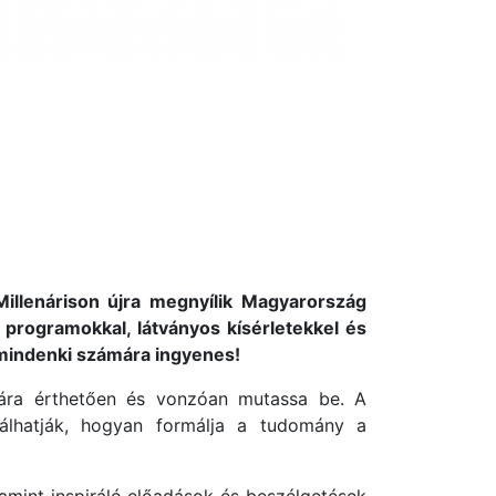
illenárison újra megnyílik Magyarország
rogramokkal, látványos kísérletekkel és
s mindenki számára ingyenes!
ára érthetően és vonzóan mutassa be. A
álhatják, hogyan formálja a tudomány a