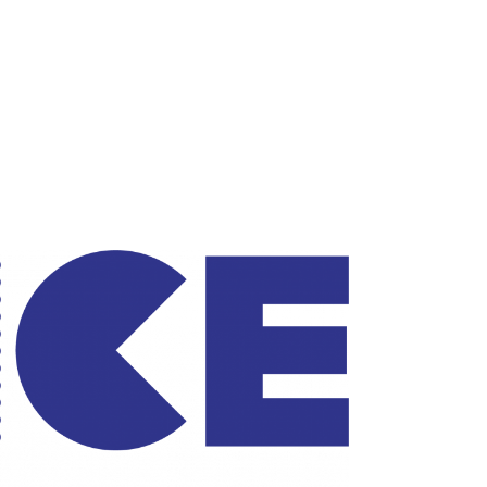
udományos Nagyköveteink
MTA 200
Tudománybarát