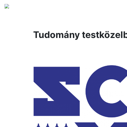
science expo 2025
hír
Tudomány testközel