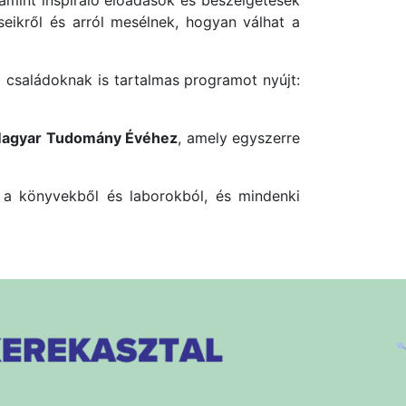
lamint inspiráló előadások és beszélgetések
éseikről és arról mesélnek, hogyan válhat a
a családoknak is tartalmas programot nyújt:
agyar Tudomány Évéhez
, amely egyszerre
 a könyvekből és laborokból, és mindenki