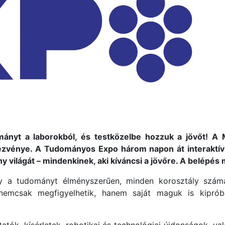
ányt a laborokból, és testközelbe hozzuk a jövőt! A M
vénye. A Tudományos Expo három napon át interaktív p
ny világát – mindenkinek, aki kíváncsi a jövőre. A belépé
 a tudományt élményszerűen, minden korosztály szám
emcsak megfigyelhetik, hanem saját maguk is kiprób